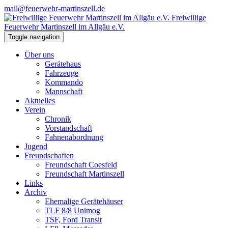
mail@feuerwehr-martinszell.de
Freiwillige
Feuerwehr Martinszell im Allgäu e.V.
Toggle navigation
Über uns
Gerätehaus
Fahrzeuge
Kommando
Mannschaft
Aktuelles
Verein
Chronik
Vorstandschaft
Fahnenabordnung
Jugend
Freundschaften
Freundschaft Coesfeld
Freundschaft Martinszell
Links
Archiv
Ehemalige Gerätehäuser
TLF 8/8 Unimog
TSF, Ford Transit