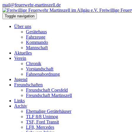
mail@feuerwehr-martinszell.de
Freiwillige Feuer
Toggle navigation
Über uns
Gerätehaus
Fahrzeuge
Kommando
Mannschaft
Aktuelles
Verein
Chronik
Vorstandschaft
Fahnenabordnung
Jugend
Freundschaften
Freundschaft Coesfeld
Freundschaft Martinszell
Links
Archiv
Ehemalige Gerätehäuser
TLF 8/8 Unimog
TSF, Ford Transit
LF8, Mercedes