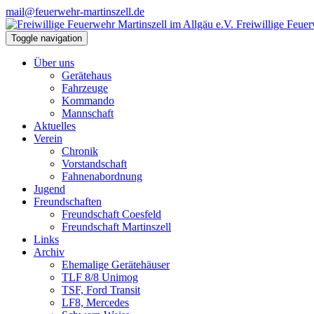
mail@feuerwehr-martinszell.de
Freiwillige Feuer
Toggle navigation
Über uns
Gerätehaus
Fahrzeuge
Kommando
Mannschaft
Aktuelles
Verein
Chronik
Vorstandschaft
Fahnenabordnung
Jugend
Freundschaften
Freundschaft Coesfeld
Freundschaft Martinszell
Links
Archiv
Ehemalige Gerätehäuser
TLF 8/8 Unimog
TSF, Ford Transit
LF8, Mercedes