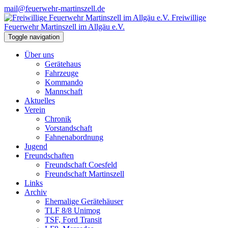
mail@feuerwehr-martinszell.de
Freiwillige
Feuerwehr Martinszell im Allgäu e.V.
Toggle navigation
Über uns
Gerätehaus
Fahrzeuge
Kommando
Mannschaft
Aktuelles
Verein
Chronik
Vorstandschaft
Fahnenabordnung
Jugend
Freundschaften
Freundschaft Coesfeld
Freundschaft Martinszell
Links
Archiv
Ehemalige Gerätehäuser
TLF 8/8 Unimog
TSF, Ford Transit