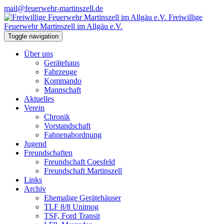
mail@feuerwehr-martinszell.de
Freiwillige
Feuerwehr Martinszell im Allgäu e.V.
Toggle navigation
Über uns
Gerätehaus
Fahrzeuge
Kommando
Mannschaft
Aktuelles
Verein
Chronik
Vorstandschaft
Fahnenabordnung
Jugend
Freundschaften
Freundschaft Coesfeld
Freundschaft Martinszell
Links
Archiv
Ehemalige Gerätehäuser
TLF 8/8 Unimog
TSF, Ford Transit