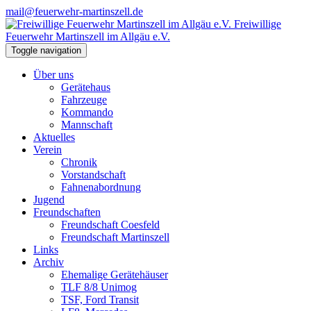
mail@feuerwehr-martinszell.de
Freiwillige
Feuerwehr Martinszell im Allgäu e.V.
Toggle navigation
Über uns
Gerätehaus
Fahrzeuge
Kommando
Mannschaft
Aktuelles
Verein
Chronik
Vorstandschaft
Fahnenabordnung
Jugend
Freundschaften
Freundschaft Coesfeld
Freundschaft Martinszell
Links
Archiv
Ehemalige Gerätehäuser
TLF 8/8 Unimog
TSF, Ford Transit