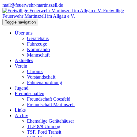
mail@feuerwehr-martinszell.de
Freiwillige
Feuerwehr Martinszell im Allgäu e.V.
Toggle navigation
Über uns
Gerätehaus
Fahrzeuge
Kommando
Mannschaft
Aktuelles
Verein
Chronik
Vorstandschaft
Fahnenabordnung
Jugend
Freundschaften
Freundschaft Coesfeld
Freundschaft Martinszell
Links
Archiv
Ehemalige Gerätehäuser
TLF 8/8 Unimog
TSF, Ford Transit